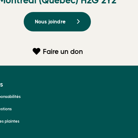
Montréal (Québec) H2G 2Y2
Nous joindre
Faire un don
s
ponsabilités
estions
es plaintes