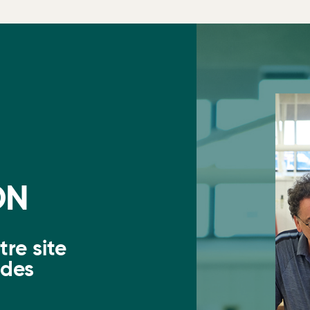
ON
re site
 des