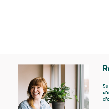
R
Su
d’
d’